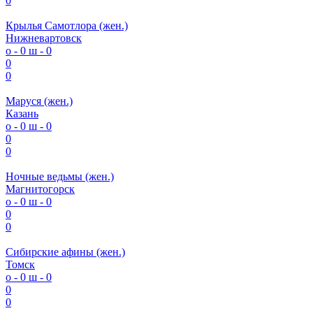
0
Крылья Самотлора (жен.)
Нижневартовск
о - 0
ш - 0
0
0
Маруся (жен.)
Казань
о - 0
ш - 0
0
0
Ночные ведьмы (жен.)
Магнитогорск
о - 0
ш - 0
0
0
Сибирские афины (жен.)
Томск
о - 0
ш - 0
0
0