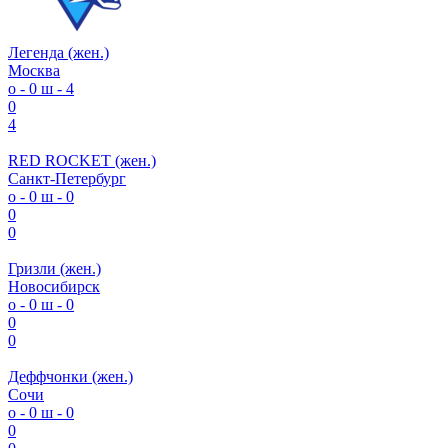
Легенда (жен.)
Москва
о - 0
ш - 4
0
4
RED ROCKET (жен.)
Санкт-Петербург
о - 0
ш - 0
0
0
Гризли (жен.)
Новосибирск
о - 0
ш - 0
0
0
Деффчонки (жен.)
Сочи
о - 0
ш - 0
0