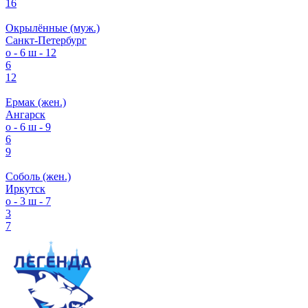
16
Окрылённые (муж.)
Санкт-Петербург
о - 6
ш - 12
6
12
Ермак (жен.)
Ангарск
о - 6
ш - 9
6
9
Соболь (жен.)
Иркутск
о - 3
ш - 7
3
7