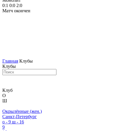
Монолит
0:1
0:0
2:0
Матч окончен
Главная
Клубы
Клубы
Клуб
О
Ш
Окрылённые (жен.)
Санкт-Петербург
о - 9
ш - 16
9