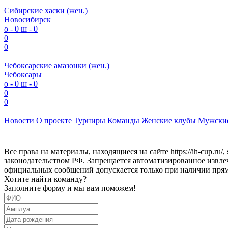
Сибирские хаски (жен.)
Новосибирск
о - 0
ш - 0
0
0
Чебоксарские амазонки (жен.)
Чебоксары
о - 0
ш - 0
0
0
Новости
О проекте
Турниры
Команды
Женские клубы
Мужски
Все права на материалы, находящиеся на сайте https://ih-cup.ru
законодательством РФ. Запрещается автоматизированное извл
официальных сообщений допускается только при наличии прямой
Хотите найти команду?
Заполните форму и мы вам поможем!