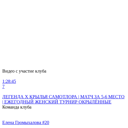
Видео с участие клуба
1:28:45
1
7
4
ЛЕГЕНДА X КРЫЛЬЯ САМОТЛОРА | МАТЧ ЗА 5-6 МЕСТО
| ЕЖЕГОДНЫЙ ЖЕНСКИЙ ТУРНИР ОКРЫЛЁННЫЕ
Команда клуба
Елена Громыхалова #20