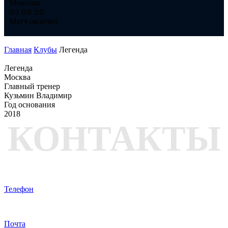
Монолит
Ме
0:1
0:0
2:0
1:
Матч окончен
Ма
Главная
Клубы
Легенда
Легенда
Москва
Главный тренер
Кузьмин Владимир
Год основания
2018
КОНТАКТЫ
Телефон
Почта