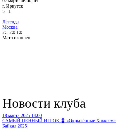
07 марта 06:00, пт
г. Иркутск
5
-
1
Легенда
Москва
2:1
2:0
1:0
Матч окончен
Новости клуба
18 марта 2025 14:00
2
САМЫЙ ЦЕННЫЙ ИГРОК 🤩 «Окрылённые Хоккеем»
Д
Байкал 2025