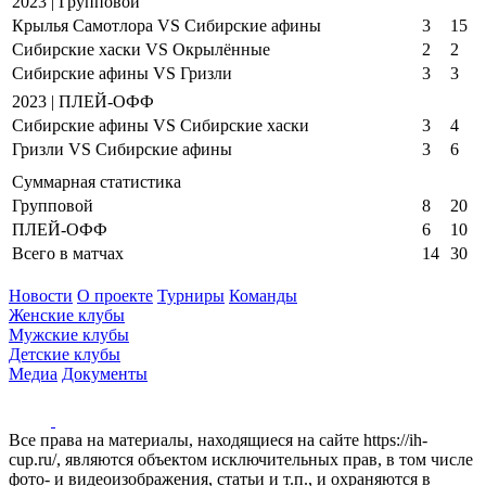
2023 | Групповой
Крылья Самотлора VS Сибирские афины
3
15
Сибирские хаски VS Окрылённые
2
2
Сибирские афины VS Гризли
3
3
2023 | ПЛЕЙ-ОФФ
Сибирские афины VS Сибирские хаски
3
4
Гризли VS Сибирские афины
3
6
Суммарная статистика
Групповой
8
20
ПЛЕЙ-ОФФ
6
10
Всего в матчах
14
30
Новости
О проекте
Турниры
Команды
Женские клубы
Мужские клубы
Детские клубы
Медиа
Документы
Все права на материалы, находящиеся на сайте https://ih-
cup.ru/, являются объектом исключительных прав, в том числе
фото- и видеоизображения, статьи и т.п., и охраняются в