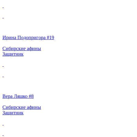
Ирина Подопригора #19
Сибирские афины
Защитник
Вера Ляшко #8
Сибирские афины
Защитник