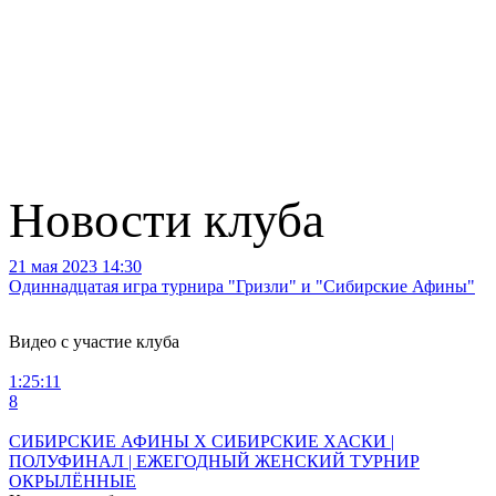
Новости клуба
21 мая 2023 14:30
2
Одиннадцатая игра турнира "Гризли" и "Сибирские Афины"
В
Видео с участие клуба
1:25:11
1
8
7
СИБИРСКИЕ АФИНЫ X СИБИРСКИЕ ХАСКИ |
ПОЛУФИНАЛ | ЕЖЕГОДНЫЙ ЖЕНСКИЙ ТУРНИР
ОКРЫЛЁННЫЕ