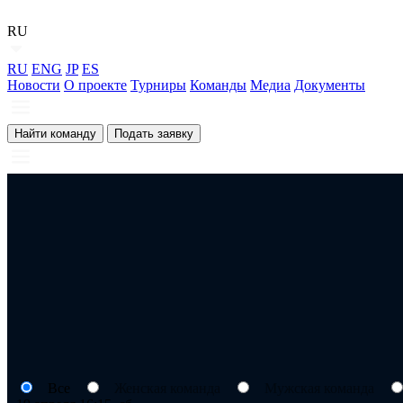
RU
RU
ENG
JP
ES
Новости
О проекте
Турниры
Команды
Медиа
Документы
Найти команду
Подать заявку
Все
Женская команда
Мужская команда