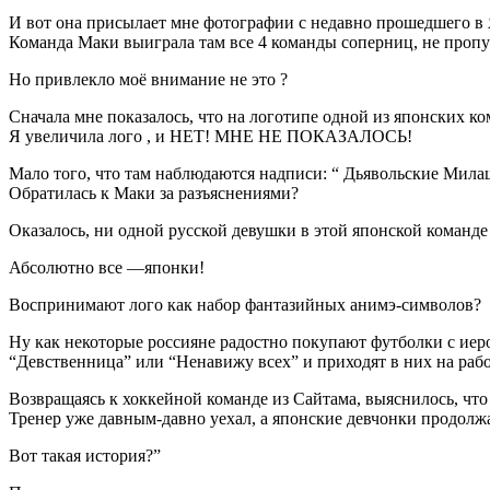
И вот она присылает мне фотографии с недавно прошедшего в 
Команда Маки выиграла там все 4 команды соперниц, не пропус
Но привлекло моё внимание не это ?
Сначала мне показалось, что на логотипе одной из японских 
Я увеличила лого , и НЕТ! МНЕ НЕ ПОКАЗАЛОСЬ!
Мало того, что там наблюдаются надписи: “ Дьявольские Милаш
Обратилась к Маки за разъяснениями?
Оказалось, ни одной русской девушки в этой японской команде
Абсолютно все —японки!
Воспринимают лого как набор фантазийных анимэ-символов?
Ну как некоторые россияне радостно покупают футболки с ие
“Девственница” или “Ненавижу всех” и приходят в них на раб
Возвращаясь к хоккейной команде из Сайтама, выяснилось, что
Тренер уже давным-давно уехал, а японские девчонки продолж
Вот такая история?”