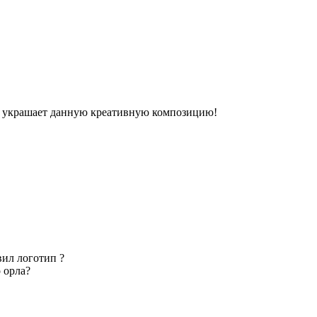
ёл украшает данную креативную композицию!
вил логотип ?
 орла?