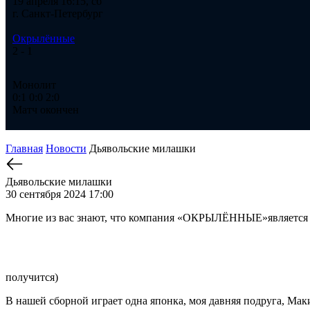
19 апреля 16:15, сб
г. Санкт-Петербург
Окрылённые
2
- 1
Монолит
0:1
0:0
2:0
Матч окончен
Главная
Новости
Дьявольские милашки
Дьявольские милашки
30 сентября 2024 17:00
Многие из вас знают, что компания «ОКРЫЛЁННЫЕ»является с
получится)
В нашей сборной играет одна японка, моя давняя подруга, Мак