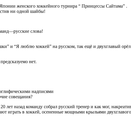
Японии женского хоккейного турнира “ Принцессы Сайтама” .
тив ни одной шайбы!
команд—русские слова!
ки” и “Я люблю хоккей” на русском, так ещё и двухглавый ор
 предсказуемо нет.
роглифическими надписями
очие совещания?
 20 лет назад команду собрал русский тренер и как мог, накреати
ают играть в хоккей, осененные мощными крыльями двухглавого