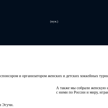
(муж.)
понсором и организатором женских и детских хоккейных турн
А также мы собрали женскую 
с ними по России и миру, играя
и Эгучи.