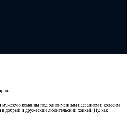
18
г.
Ок
2
-
Ме
1:
Ма
иров.
и мужскую команды под одноименным названием и колесим
 в добрый и дружеский любительский хоккей.(Ну, как