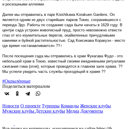
и роскошными аллеями.
Далее мы отправились в парк Koishikawa Korakuen Gardens. Он
является одним из двух старейших парков Токио, сохранившихся с
периода Эдо. Работы по созданию сада были начаты в 1629 году. В
центре сада устроен живописный пруд, просто невозможно отвести
глаз от его изумительных берегов, окаймленных причудливыми
камнями и буйной растительностью. Сад Коисикава Коракуэн - место
где время «останавливается» ??‍♀️
После посещения сада мы отправились в храм Фукагава Фудо - это
небольшой храм в Токио, известный своими ежедневными ритуалами
сжигания гома (огня), которые проводятся в главном зале храма. ??
Мы успели увидеть часть службы проходящей в храме ??
#Окрылённые
Поделиться материалом
Новости
О проекте
Турниры
Команды
Женские клубы
Мужские клубы
Детские клубы
Медиа
Документы
Все права на материалы, находящиеся на сайте https://ih-