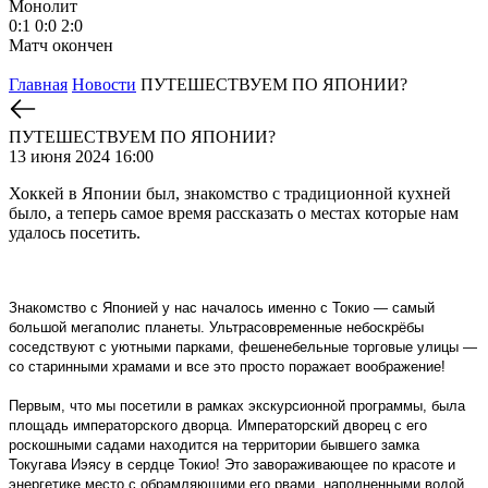
Монолит
0:1
0:0
2:0
Матч окончен
Главная
Новости
ПУТЕШЕСТВУЕМ ПО ЯПОНИИ?
ПУТЕШЕСТВУЕМ ПО ЯПОНИИ?
13 июня 2024 16:00
Хоккей в Японии был, знакомство с традиционной кухней
было, а теперь самое время рассказать о местах которые нам
удалось посетить.
Знакомство с Японией у нас началось именно с Токио — самый
большой мегаполис планеты. Ультрасовременные небоскрёбы
соседствуют с уютными парками, фешенебельные торговые улицы —
со старинными храмами и все это просто поражает воображение!
Первым, что мы посетили в рамках экскурсионной программы, была
площадь императорского дворца. Императорский дворец с его
роскошными садами находится на территории бывшего замка
Токугава Иэясу в сердце Токио! Это завораживающее по красоте и
энергетике место с обрамляющими его рвами, наполненными водой,