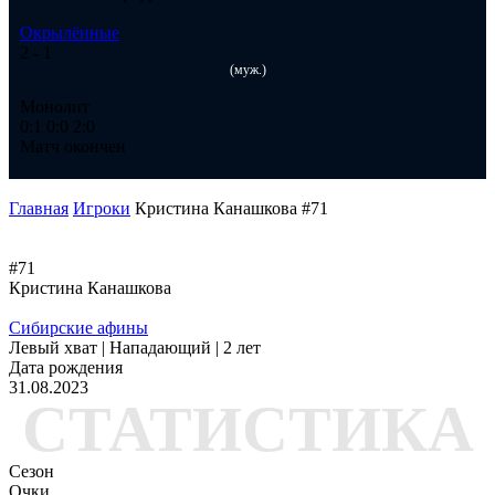
Окрылённые
Ок
2
- 1
2
-
(муж.)
Монолит
Ме
0:1
0:0
2:0
1:
Матч окончен
Ма
Главная
Игроки
Кристина Канашкова #71
#71
Кристина Канашкова
Сибирские афины
Левый хват | Нападающий | 2 лет
Дата рождения
31.08.2023
СТАТИСТИКА
Сезон
Очки