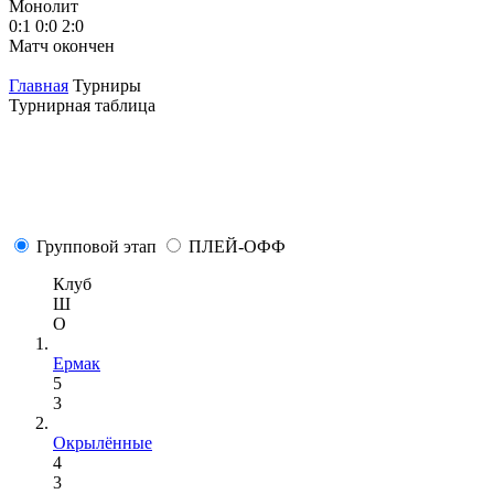
Монолит
М
0:1
0:0
2:0
1
Матч окончен
М
Главная
Турниры
Турнирная таблица
Групповой этап
ПЛЕЙ-ОФФ
Клуб
Ш
О
Ермак
5
3
Окрылённые
4
3