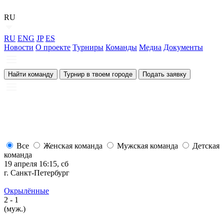
RU
RU
ENG
JP
ES
Новости
О проекте
Турниры
Команды
Медиа
Документы
Найти команду
Турнир в твоем городе
Подать заявку
Все
Женская команда
Мужская команда
Детская
команда
19 апреля 16:15, сб
1
г. Санкт-Петербург
г
Окрылённые
2
- 1
2
(муж.)
(