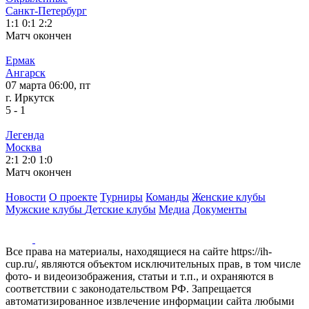
Санкт-Петербург
1:1
0:1
2:2
Матч окончен
Ермак
Ангарск
07 марта 06:00, пт
г. Иркутск
5
-
1
Легенда
Москва
2:1
2:0
1:0
Матч окончен
Новости
О проекте
Турниры
Команды
Женские клубы
Мужские клубы
Детские клубы
Медиа
Документы
Все права на материалы, находящиеся на сайте https://ih-
cup.ru/, являются объектом исключительных прав, в том числе
фото- и видеоизображения, статьи и т.п., и охраняются в
соответствии с законодательством РФ. Запрещается
автоматизированное извлечение информации сайта любыми