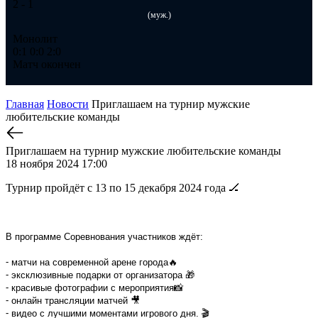
2
- 1
2
-
(муж.)
Монолит
Ме
0:1
0:0
2:0
1:
Матч окончен
Ма
Главная
Новости
Приглашаем на турнир мужские
любительские команды
Приглашаем на турнир мужские любительские команды
18 ноября 2024 17:00
Турнир пройдёт с 13 по 15 декабря 2024 года 🏒
В программе Соревнования участников ждёт:
⁃ матчи на современной арене города🔥
⁃ эксклюзивные подарки от организатора 🎁
⁃ красивые фотографии с мероприятия📸
⁃ онлайн трансляции матчей 🎥
⁃ видео с лучшими моментами игрового дня. 🎬