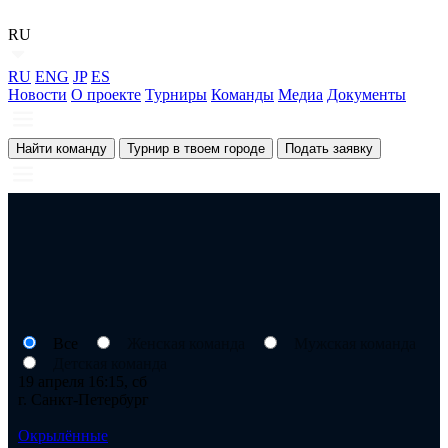
RU
RU
ENG
JP
ES
Новости
О проекте
Турниры
Команды
Медиа
Документы
Найти команду
Турнир в твоем городе
Подать заявку
Все
Женская команда
Мужская команда
Детская команда
19 апреля 16:15, сб
г. Санкт-Петербург
Окрылённые