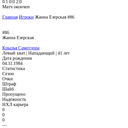
0:1
0:0
2:0
Матч окончен
Главная
Игроки
Жанна Езерская #86
#86
Жанна Езерская
Крылья Самотлора
Левый хват | Нападающий | 41 лет
Дата рождения
04.11.1984
Статистика
Сезон
Очки
Штраф
Шайб
Пропущено
Надёжность
НХЛ карьера
0
0
0
—