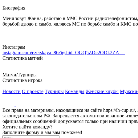
—
Биография
Меня зовут Жанна, работаю в МЧС России радиотелефонистом, в
борьбой дзюдо и самбо, являюсь МС по борьбе самбо и КМС по 
Инстаграм
instagram.com/ezerskaya_86?igshid=OGQ5ZDc2ODk2ZA==
Статистика матчей
Матчи/Турниры
Статистика игрока
Новости
О проекте
Турниры
Команды
Женские клубы
Мужски
Все права на материалы, находящиеся на сайте https://ih-cup.ru
законодательством РФ. Запрещается автоматизированное извл
официальных сообщений допускается только при наличии прямой
Хотите найти команду?
Заполните форму и мы вам поможем!